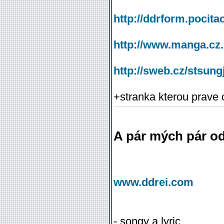
http://ddrform.pocit
http://www.manga.cz.
http://sweb.cz/stsungj
+stranka kterou prave c
A pár mých pár o
www.ddrei.com
- songy a lyric