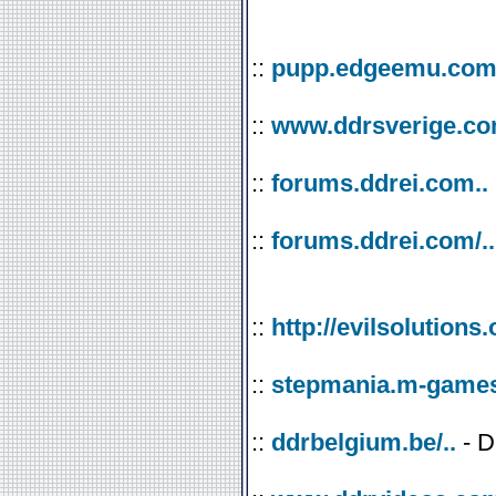
::
pupp.edgeemu.com/
::
www.ddrsverige.com
::
forums.ddrei.com..
::
forums.ddrei.com/..
::
http://evilsolutions.o
::
stepmania.m-games.
::
ddrbelgium.be/..
- D