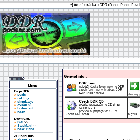
-=[ české stránka o DDR (Dance Dance Revolu
General info::
DDR forum
Menu
největší české forum nejen o DDR
czech forum not only about DDR
Co je DDR
:
(with english thread)
popis
dancing
základy
Czech DDR CD
simulátory
ovládání
ukázka propagačního CD týmu
Czech DDR
hodnocení
preview of propagation CD of
pady
Czech DDR team
buyers
Download
:
DWI
>>
StepMani
>>
naše videa
Základní info
:
slovnicek