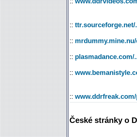
::
www.ddrvideos.com
::
ttr.sourceforge.net/.
::
mrdummy.mine.nu/d
::
plasmadance.com/.
::
www.bemanistyle.c
::
www.ddrfreak.com/
České stránky o 