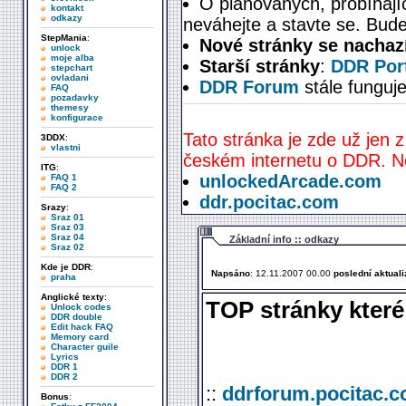
O plánovaných, probíhají
kontakt
odkazy
neváhejte a stavte se. Bude
StepMania
:
Nové stránky se nachaz
unlock
moje alba
Starší stránky
:
DDR Port
stepchart
ovladani
DDR Forum
stále funguje
FAQ
pozadavky
themesy
konfigurace
Tato stránka je zde už jen z
3DDX
:
vlastni
českém internetu o DDR. Ne
ITG
:
unlockedArcade.com
FAQ 1
FAQ 2
ddr.pocitac.com
Srazy
:
Sraz 01
Sraz 03
Sraz 04
Základní info :: odkazy
Sraz 02
Kde je DDR
:
Napsáno
: 12.11.2007 00.00
poslední aktual
praha
Anglické texty
:
TOP stránky které
Unlock codes
DDR double
Edit hack FAQ
Memory card
Character guile
Lyrics
DDR 1
DDR 2
::
ddrforum.pocitac.
Bonus
: