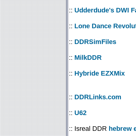
::
Udderdude's DWI 
::
Lone Dance Revolu
::
DDRSimFiles
::
MilkDDR
::
Hybride EZXMix
::
DDRLinks.com
::
U62
:: Isreal DDR
hebrew