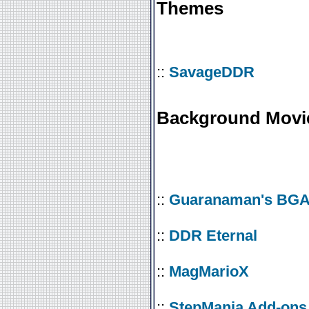
Themes
::
SavageDDR
Background Movi
::
Guaranaman's BGA
::
DDR Eternal
::
MagMarioX
::
StepMania Add-ons