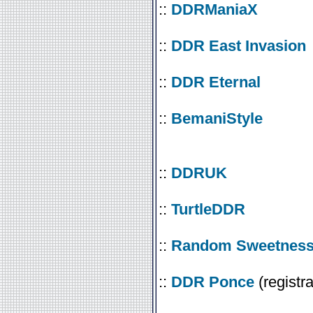
::
DDRManiaX
::
DDR East Invasion
::
DDR Eternal
::
BemaniStyle
::
DDRUK
::
TurtleDDR
::
Random Sweetnes
::
DDR Ponce
(registra