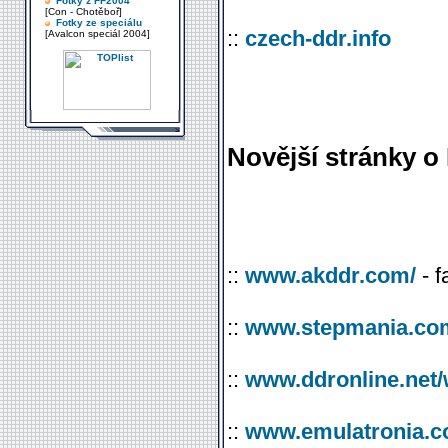
Fotky z FF2004
[Con - Chotěboř]
Fotky ze speciálu
::
czech-ddr.info
[Avalcon speciál 2004]
Novější stránky o
::
www.akddr.com/
- 
::
www.stepmania.com
::
www.ddronline.net/w
::
www.emulatronia.co