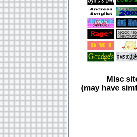
Misc si
(may have simfi