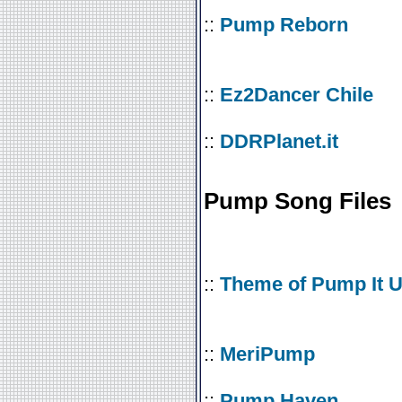
::
Pump Reborn
::
Ez2Dancer Chile
::
DDRPlanet.it
Pump Song Files
::
Theme of Pump It 
::
MeriPump
::
Pump Haven