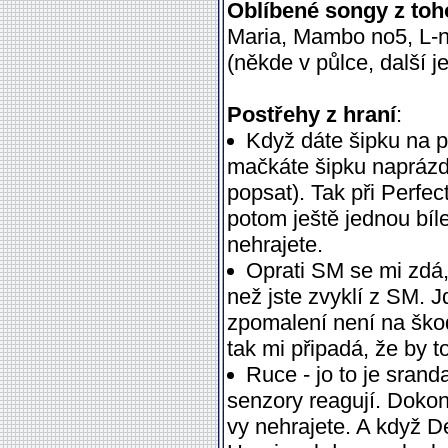
Oblíbené songy z toh
Maria, Mambo no5, L-ně
(někde v půlce, další 
Postřehy z hraní
:
Když dáte šipku na p
mačkáte šipku naprázdn
popsat). Tak při Perfec
potom ještě jednou bíle
nehrajete.
Oprati SM se mi zdá, 
než jste zvyklí z SM. J
zpomalení není na škod
tak mi připadá, že by t
Ruce - jo to je srand
senzory reagují. Dokon
vy nehrajete. A když 