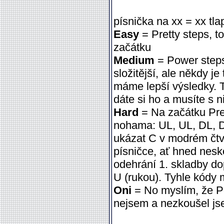
písnička na xx = xx tl
Easy
= Pretty steps, to
začátku
Medium
= Power steps,
složitější, ale někdy je
máme lepší výsledky. T
dáte si ho a musíte s n
Hard
= Na začátku Pret
nohama: UL, UL, DL, D
ukázat C v modrém čtve
písničce, ať hned nesko
odehrání 1. skladby do
U (rukou). Tyhle kódy
Oni
= No myslím, že Po
nejsem a nezkoušel js