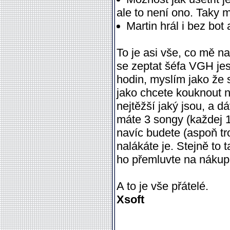
ale to není ono. Taky 
Martin hrál i bez bot 
To je asi vše, co mě na
se zeptat šéfa VGH jes
hodin, myslím jako že s
jako chcete kouknout na
nejtěžší jaký jsou, a d
máte 3 songy (každej 1-
navíc budete (aspoň tr
nalákáte je. Stejně to 
ho přemluvte na náku
A to je vše přátelé.
Xsoft