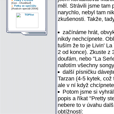
Fotky z FF2004
[Con - Chotěboř]
měl. Strávili jsme tam 
Fotky ze speciálu
[Avalcon speciál 2004]
narychlo, nebyl tam ni
zkušenosti. Takže, tady
začínáme hrát, obvyk
nikdy nechcípnete. Obl
tuším že to je Livin' L
2 od konce). Zkuste z 
doufám, nebo "La Seńor
nafotím všechny songy
další písničku dávejt
Tarzan (4-5 kytek, což
ale v ní když chcípnet
Potom jsme si vyhrál
popis a říkat "Pretty s
nebere to v úvahu dalš
obtížností: