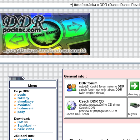
-=[ české stránka o DDR (Dance Dance Revolu
General info::
DDR forum
Menu
největší české forum nejen o DDR
czech forum not only about DDR
Co je DDR
:
(with english thread)
popis
dancing
základy
Czech DDR CD
simulátory
ovládání
ukázka propagačního CD týmu
Czech DDR
hodnocení
preview of propagation CD of
pady
Czech DDR team
buyers
Download
:
DWI
>>
StepMani
>>
naše videa
Základní info
:
slovnicek