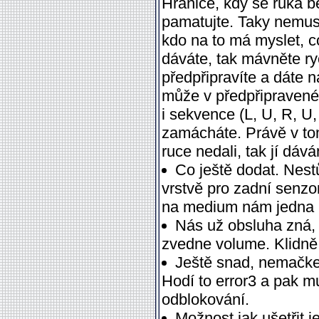
Hranice, kdy se ruka be
pamatujte. Taky nemusít
kdo na to má myslet, c
dáváte, tak mávněte ryc
předpřipravíte a dáte 
může v předpřipravené 
i sekvence (L, U, R, U, 
zamácháte. Právě v to
ruce nedali, tak jí dáv
Co ještě dodat. Nestů
vrstvě pro zadní senzo
na medium nám jedna p
Nás už obsluha zná, 
zvedne volume. Klidně jí
Ještě snad, nemačkej
Hodí to error3 a pak m
odblokování.
Možnost jak ušetřit 