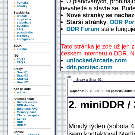
O plánovaných, probíhají
kontakt
odkazy
neváhejte a stavte se. Bude
StepMania
:
Nové stránky se nachaz
unlock
moje alba
Starší stránky
:
DDR Port
stepchart
ovladani
DDR Forum
stále funguje
FAQ
pozadavky
themesy
konfigurace
Tato stránka je zde už jen z
3DDX
:
vlastni
českém internetu o DDR. Ne
ITG
:
unlockedArcade.com
FAQ 1
FAQ 2
ddr.pocitac.com
Srazy
:
Sraz 01
Sraz 03
Sraz 04
Srazy :: Sraz_02
Sraz 02
Kde je DDR
:
Napsáno
: 12.11.2007 00.00
poslední aktual
praha
Anglické texty
:
2. miniDDR /
Unlock codes
DDR double
Edit hack FAQ
Memory card
Character guile
Lyrics
DDR 1
Minulý týden (sobota 4.
DDR 2
jsem kontaktoval Mart
Bonus
: