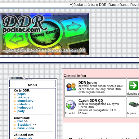
-=[ české stránka o DDR (Dance Dance Revolu
General info::
DDR forum
Menu
největší české forum nejen o DDR
czech forum not only about DDR
Co je DDR
:
(with english thread)
popis
dancing
základy
Czech DDR CD
simulátory
ovládání
ukázka propagačního CD týmu
Czech DDR
hodnocení
preview of propagation CD of
pady
Czech DDR team
buyers
Download
:
DWI
>>
StepMani
>>
naše videa
Základní info
:
slovnicek