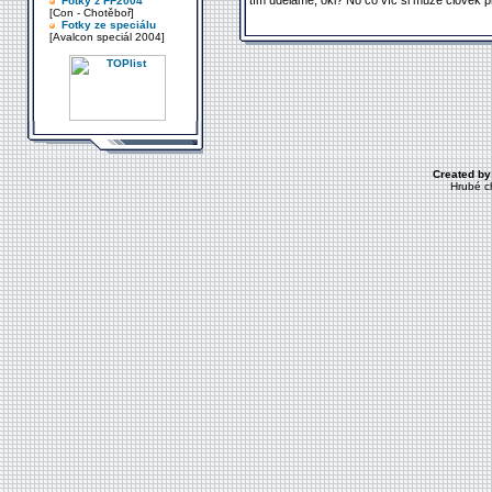
tím uděláme, oki? No co víc si může člověk př
Fotky z FF2004
[Con - Chotěboř]
Fotky ze speciálu
[Avalcon speciál 2004]
Created by
Hrubé c