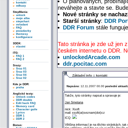
O plánovaných, probíhají
kontakt
odkazy
neváhejte a stavte se. Bude
StepMania
:
Nové stránky se nachaz
unlock
moje alba
Starší stránky
:
DDR Port
stepchart
ovladani
DDR Forum
stále funguje
FAQ
pozadavky
themesy
konfigurace
Tato stránka je zde už jen z
3DDX
:
vlastni
českém internetu o DDR. Ne
ITG
:
unlockedArcade.com
FAQ 1
FAQ 2
ddr.pocitac.com
Srazy
:
Sraz 01
Sraz 03
Sraz 04
Základní info :: kontakt
Sraz 02
Kde je DDR
:
Napsáno
: 12.11.2007 00.00
poslední aktual
praha
Anglické texty
:
Takže, tyto stránky napsal a spravuje je:
Unlock codes
DDR double
Jan Smetana
Edit hack FAQ
Memory card
nick: Xsoft
Character guile
Lyrics
mail: xsoft(at)seznam(dot)cz
DDR 1
ICQ:
DDR 2
Většina informací je na těchto stránkách, ta
Bonus
: