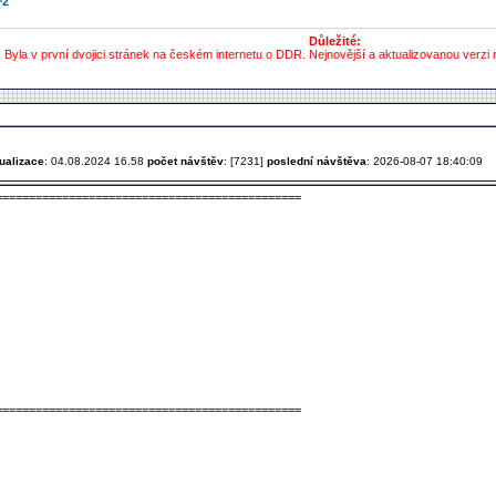
^2
Důležité:
. Byla v první dvojici stránek na českém internetu o DDR. Nejnovější a aktualizovanou verzi 
ualizace
: 04.08.2024 16.58
počet návštěv
: [7231]
poslední návštěva
: 2026-08-07 18:40:09
==============================================
==============================================