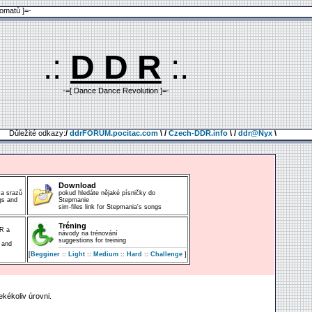
omatů ]=-
.:
D D R
:.
-=[ Dance Dance Revolution ]=-
Důležité odkazy:
/
ddrFORUM.pocitac.com
\ /
Czech-DDR.info
\ /
ddr@Nyx
\
Download
 a srazů
pokud hledáte nějaké písničky do
gs and
Stepmanie
sim-files link for Stepmania's songs
Tréning
R a
návody na trénování
suggestions for treining
 and
[
Begginer
::
Light
::
Medium
::
Hard
::
Challenge
]
ekékoliv úrovni.