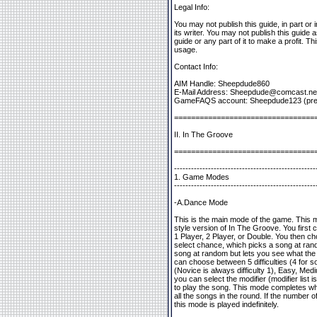
Legal Info:
You may not publish this guide, in part or 
its writer. You may not publish this guide
guide or any part of it to make a profit. Thi
usage.
Contact Info:
AIM Handle: Sheepdude860
E-Mail Address: Sheepdude@comcast.ne
GameFAQS account: Sheepdude123 (pre
=================================
II. In The Groove
=================================
--------------------------------------------------
1. Game Modes
--------------------------------------------------
-A.Dance Mode
This is the main mode of the game. This 
style version of In The Groove. You first
1 Player, 2 Player, or Double. You then c
select chance, which picks a song at ran
song at random but lets you see what the 
can choose between 5 difficulties (4 for
(Novice is always difficulty 1), Easy, Medi
you can select the modifier (modifier list 
to play the song. This mode completes wh
all the songs in the round. If the number 
this mode is played indefinitely.