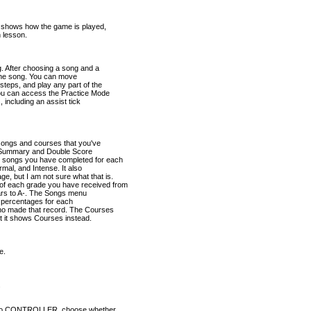
 It shows how the game is played,
 lesson.
g. After choosing a song and a
f the song. You can move
steps, and play any part of the
you can access the Practice Mode
 including an assist tick
 songs and courses that you've
re Summary and Double Score
 songs you have completed for each
mal, and Intense. It also
, but I am not sure what that is.
 each grade you have received from
tars to A-. The Songs menu
re percentages for each
who made that record. The Courses
t it shows Courses instead.
e.
.
t to CONTROLLER, choose whether