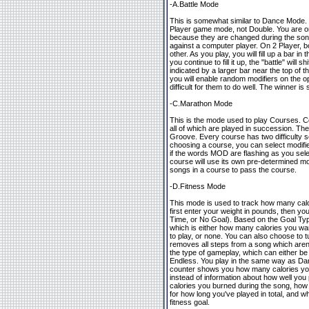
-A.Battle Mode
This is somewhat similar to Dance Mode. 
Player game mode, not Double. You are o
because they are changed during the song
against a computer player. On 2 Player, 
other. As you play, you will fill up a bar in 
you continue to fill it up, the "battle" will sh
indicated by a larger bar near the top of t
you will enable random modifiers on the o
difficult for them to do well. The winner i
-C.Marathon Mode
This is the mode used to play Courses. Co
all of which are played in succession. Th
Groove. Every course has two difficulty s
choosing a course, you can select modifie
if the words MOD are flashing as you sele
course will use its own pre-determined mod
songs in a course to pass the course.
-D.Fitness Mode
This mode is used to track how many cal
first enter your weight in pounds, then you
Time, or No Goal). Based on the Goal Ty
which is either how many calories you wan
to play, or none. You can also choose to 
removes all steps from a song which aren
the type of gameplay, which can either 
Endless. You play in the same way as Da
counter shows you how many calories you'
instead of information about how well yo
calories you burned during the song, how 
for how long you've played in total, and 
fitness goal.