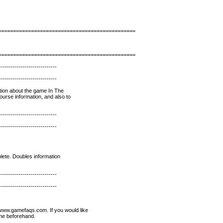
==============================================
==============================================
-----------------------------
-----------------------------
mation about the game In The
urse information, and also to
-----------------------------
-----------------------------
plete. Doubles information
-----------------------------
-----------------------------
//www.gamefaqs.com. If you would like
 me beforehand.