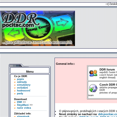
-=[ česk
General info::
DDR forum
Menu
největší české
czech forum not
Co je DDR
:
english thread)
popis
základy
Czech DDR 
simulátory
ovládání
ukázka propag
DDR
hodnocení
preview of pro
pady
team
Download
:
DWI
>>
StepMani
>>
naše videa
O plánovaných, probíhajících i starých DDR
Základní info
:
Nové stránky se nachazí na
:
ddr.pocitac.
slovnicek