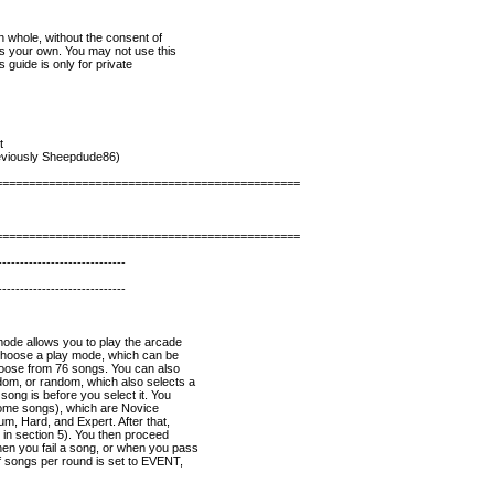
in whole, without the consent of
 as your own. You may not use this
s guide is only for private
t
viously Sheepdude86)
==============================================
==============================================
-----------------------------
-----------------------------
mode allows you to play the arcade
 choose a play mode, which can be
hoose from 76 songs. You can also
dom, or random, which also selects a
song is before you select it. You
 some songs), which are Novice
um, Hard, and Expert. After that,
is in section 5). You then proceed
en you fail a song, or when you pass
of songs per round is set to EVENT,