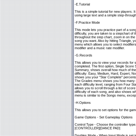
-E.Tutorial
This is a simple tutorial for new players.
using large text and a simple step-through
-F.Practice Mode
This mode lets you practice part of a son
difficulty, you are taken to a stepchart o
throughout the step chart, zoom in on the 
song you want. Also by hitting Triangle, 
menu which allows you to select modifiers,
modifier and a music rate modifier.
-G.Records
This allows you to view your records for
completed. The first option, Single Sco
Summary, shows overall how much of the
difficulty: Easy, Medium, Hard, Expert, Nor
shows you your "Star Complete" percentage
The Grades menu shows you how many of
each difficulty level, ranging from Four S
allows you to scroll through a list of sco
difficulty of each song, and also shows 
menu is similar to the Songs menu, excep
-H.Options
This allows you to set options for the gam
Game Options - Set Gameplay Options
Control Type - Choose the controller type
[CONTROLLER][DANCE PAD]
Doubles Mode - When Input Mode is se