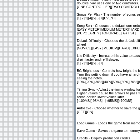
doubles play uses one or two controllers.
[ONE CONTROLLER][TWO CONTROLL
Songs Per Play - The number of songs p
[1][2][3][4][5][6][7][EVENT]
Song Sort - Chooses the default sort orde
[EASY METER][MEDIUM METER][HARD 
[PUPOLARITY][TOPGRADE][ARTIST]
Default Difficulty - Chooses the default diff
wheel.
[NOVICE][EASY][MEDIUM][HARD][EXPE
Life Difficulty - Increase this value to caus
drain faster and refill slower.
[1][2][3][4][5][6][7]
BG Brightness - Controls how bright the b
Turn this setting down if you have a hard 
seeing the notes.
[10%][20%][30%][40%][50%][60%][70%][
Timing Sync - Adjust the timing window f
Higher values cause the arrows to pass t
areas earlier, lower values later.
[-100MS][-95MS]...[+95MS][+100MS]
Autosave - Choose whether to save the g
[OFF][ON]
Load Game - Loads the game from memor
Save Game - Saves the game to memory 
Credits - Display production credits.