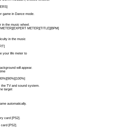
ERS]
er game in Dance mode.
r in the music wheel.
METER][EXPERT METER][TITLE][BPM]
iculty in the music
RT]
e your life meter to
ackground will appear.
time
80%][90%][100%]
or the TV and sound system.
he target
ame automatically.
y card [PS2].
card [PS2].