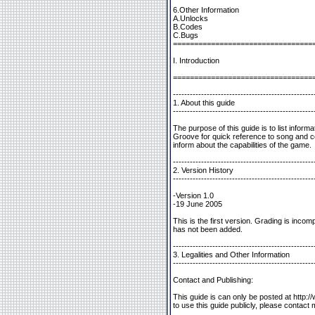
6.Other Information
A.Unlocks
B.Codes
C.Bugs
=================================
I. Introduction
=================================
--------------------------------------------------
1. About this guide
--------------------------------------------------
The purpose of this guide is to list infor
Groove for quick reference to song and co
inform about the capabilities of the game.
--------------------------------------------------
2. Version History
--------------------------------------------------
-Version 1.0
-19 June 2005
This is the first version. Grading is incom
has not been added.
--------------------------------------------------
3. Legalities and Other Information
--------------------------------------------------
Contact and Publishing:
This guide is can only be posted at http:
to use this guide publicly, please contact