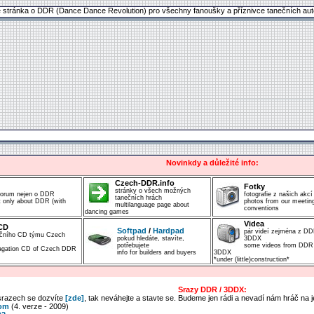
é stránka o DDR (Dance Dance Revolution) pro všechny fanoušky a příznivce tanečních aut
Novinkdy a důležité info:
Czech-DDR.info
Fotky
stránky o všech možných
 forum nejen o DDR
fotografie z našich akcí
tanečních hrách
 only about DDR (with
photos from our meetin
multilanguage page about
conventions
dancing games
Videa
CD
Softpad
/
Hardpad
pár videí zejména z DD
ačního CD týmu Czech
pokud hledáte, stavíte,
3DDX
potřebujete
some videos from DDR
pagation CD of Czech DDR
info for builders and buyers
3DDX
*under (little)construction*
Srazy DDR / 3DDX:
 srazech se dozvíte
[zde]
, tak neváhejte a stavte se. Budeme jen rádi a nevadí nám hráč na j
com
(4. verze - 2009)