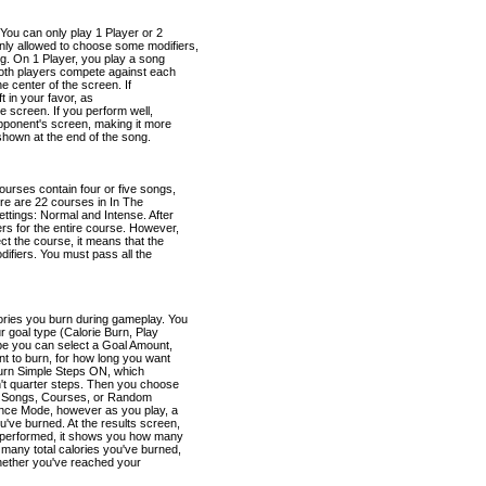
You can only play 1 Player or 2
nly allowed to choose some modifiers,
. On 1 Player, you play a song
both players compete against each
the center of the screen. If
ift in your favor, as
he screen. If you perform well,
pponent's screen, making it more
s shown at the end of the song.
urses contain four or five songs,
ere are 22 courses in In The
ettings: Normal and Intense. After
rs for the entire course. However,
ct the course, it means that the
ifiers. You must pass all the
ories you burn during gameplay. You
r goal type (Calorie Burn, Play
pe you can select a Goal Amount,
t to burn, for how long you want
turn Simple Steps ON, which
't quarter steps. Then you choose
be Songs, Courses, or Random
nce Mode, however as you play, a
ve burned. At the results screen,
u performed, it shows you how many
many total calories you've burned,
whether you've reached your