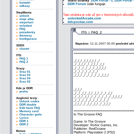
Starší stránky
:
DDR Portal ^1
,
DDR Portal 
kontakt
DDR Forum
stále funguje.
odkazy
StepMania
:
Tato stránka je zde už jen z historických důvodů
unlock
unlockedArcade.com
moje alba
ddr.pocitac.com
stepchart
ovladani
FAQ
pozadavky
ITG :: FAQ_2
themesy
konfigurace
Napsáno
: 12.11.2007 00.00
poslední akt
3DDX
:
vlastni
=================================
ITG
:
FAQ 1
_/_/_/ _/_/_/_/_/ _/
FAQ 2
_/ _/_/_/ _/ _/_/_/ _/_/
_/ _/ _/ _/ _/ _/ _/_/_/_/
Srazy
:
_/ _/ _/ _/ _/ _/ _/
Sraz 01
_/_/_/ _/ _/ _/ _/ _/ _/_/_/
Sraz 03
Sraz 04
Sraz 02
Kde je DDR
:
_/_/_/
praha
_/ _/ _/_/ _/_/ _/_/ _/ _/ _/_/
_/ _/_/ _/_/ _/ _/ _/ _/ _/ _/ _/_/_/_/
Anglické texty
:
_/ _/ _/ _/ _/ _/ _/ _/ _/ _/
Unlock codes
_/_/_/ _/ _/_/ _/_/ _/ _/_/_/
DDR double
Edit hack FAQ
=================================
Memory card
In The Groove FAQ
Character guile
Lyrics
DDR 1
Game: In The Groove
DDR 2
Developer: RoXor Games, Inc.
Publisher: RedOctane
Bonus
:
Platform: Playstation 2 (PS2)