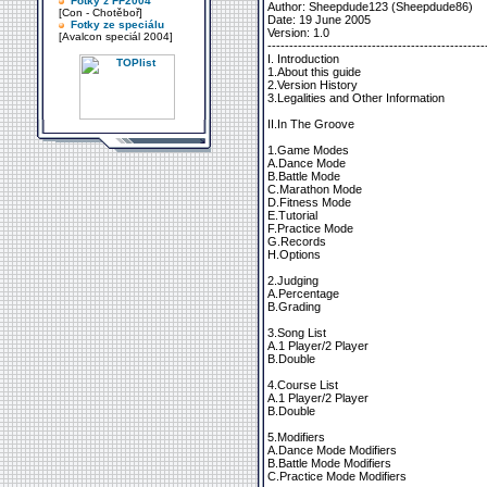
Fotky z FF2004
Author: Sheepdude123 (Sheepdude86)
[Con - Chotěboř]
Date: 19 June 2005
Fotky ze speciálu
Version: 1.0
[Avalcon speciál 2004]
--------------------------------------------------
I. Introduction
1.About this guide
2.Version History
3.Legalities and Other Information
II.In The Groove
1.Game Modes
A.Dance Mode
B.Battle Mode
C.Marathon Mode
D.Fitness Mode
E.Tutorial
F.Practice Mode
G.Records
H.Options
2.Judging
A.Percentage
B.Grading
3.Song List
A.1 Player/2 Player
B.Double
4.Course List
A.1 Player/2 Player
B.Double
5.Modifiers
A.Dance Mode Modifiers
B.Battle Mode Modifiers
C.Practice Mode Modifiers