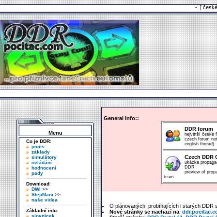
-=[ česk
General info::
DDR forum
Menu
největší české
czech forum not
Co je DDR
:
english thread)
popis
základy
Czech DDR 
simulátory
ovládání
ukázka propag
DDR
hodnocení
preview of pro
pady
team
Download
:
DWI
>>
StepMani
>>
naše videa
O plánovaných, probíhajících i starých DDR
Základní info
:
Nové stránky se nachazí na
:
ddr.pocitac.
slovnicek