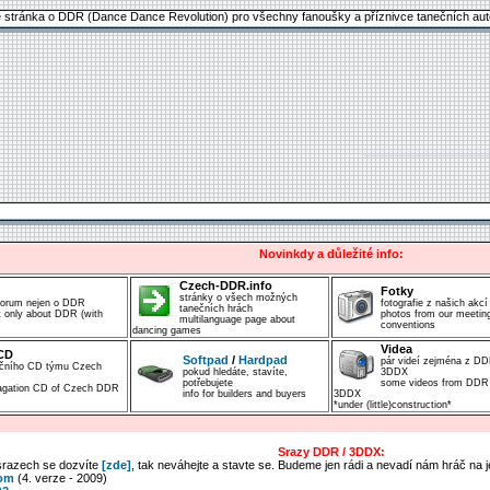
é stránka o DDR (Dance Dance Revolution) pro všechny fanoušky a příznivce tanečních aut
Novinkdy a důležité info:
Czech-DDR.info
Fotky
stránky o všech možných
 forum nejen o DDR
fotografie z našich akcí
tanečních hrách
 only about DDR (with
photos from our meetin
multilanguage page about
conventions
dancing games
Videa
CD
Softpad
/
Hardpad
pár videí zejména z DD
ačního CD týmu Czech
pokud hledáte, stavíte,
3DDX
potřebujete
some videos from DDR
pagation CD of Czech DDR
info for builders and buyers
3DDX
*under (little)construction*
Srazy DDR / 3DDX:
 srazech se dozvíte
[zde]
, tak neváhejte a stavte se. Budeme jen rádi a nevadí nám hráč na j
com
(4. verze - 2009)