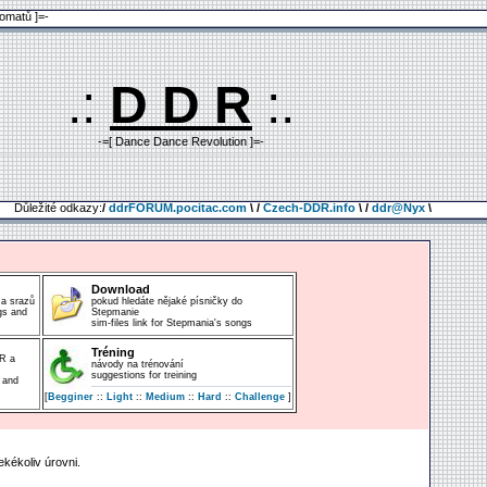
omatů ]=-
.:
D D R
:.
-=[ Dance Dance Revolution ]=-
Důležité odkazy:
/
ddrFORUM.pocitac.com
\ /
Czech-DDR.info
\ /
ddr@Nyx
\
Download
 a srazů
pokud hledáte nějaké písničky do
gs and
Stepmanie
sim-files link for Stepmania's songs
Tréning
R a
návody na trénování
suggestions for treining
 and
[
Begginer
::
Light
::
Medium
::
Hard
::
Challenge
]
ekékoliv úrovni.