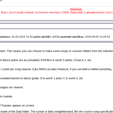
^2
Důležité:
. Byla v první dvojici stránek na českém internetu o DDR. Nejnovější a aktualizovanou verzi 
ualizace
: 04.08.2024 16.58
počet návštěv
: [8356]
poslední návštěva
: 2026-08-09 14:29:55
tem. This means you can choose to make some songs or courses hidden from the selection in
f dance points are accumulated. A Perfect is worth 2 points, Great is 1, etc.
 1 point per song cleared. (Like MAX2 arcade) However, if you can AAA or AAAA something, y
umulated based on dance grade. D is worth 1 point, C is worth 2, etc.
tages are cleared.
n roulette.
f Toasties appear on screen.
t inside of the Data folder. The syntax is fairly straightforward, like the course song specifi