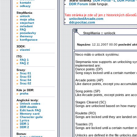
Starší stránky
:
DDR Portal ^1
,
DDR Portal 
kontakt
DDR Forum
stále funguje.
odkazy
StepMania
:
Tato stránka je zde už jen z historických důvodů
unlock
unlockedArcade.com
moje alba
ddr.pocitac.com
stepchart
ovladani
FAQ
pozadavky
StepMania :: unlock
themesy
konfigurace
Napsáno
: 12.11.2007 00.00
poslední akt
3DDX
:
vlastni
Neco málo o unlock systému:
ITG
:
FAQ 1
Stepmania now supports an unlocking sys
FAQ 2
implemented are:
Dance points (DP)
Srazy
:
Song stays locked until a certain number o
Sraz 01
Sraz 03
Sraz 04
Arcade points (AP)
Sraz 02
Like dance points, except you accumulate
Kde je DDR
:
Song points (SP)
praha
Like Arcade points, except points are acc
Anglické texty
:
Stages Cleared (SC)
Unlock codes
Songs are unlocked based on how many s
DDR double
Edit hack FAQ
Roulette (RO)
Memory card
Songs are locked until they are landed on i
Character guile
Lyrics
DDR 1
Toasties (!!)
DDR 2
Songs are locked until a certain number o
Bonus
:
Unlocks are defined in the file unlocks.da